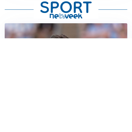
IL NOME NUOVO
Napoli, Musso resta un’opzione per la porta
TITOLARE IN CAMPIONATO
Inter, tocca a Pio Esposito: Chivu gli affida l’attacco