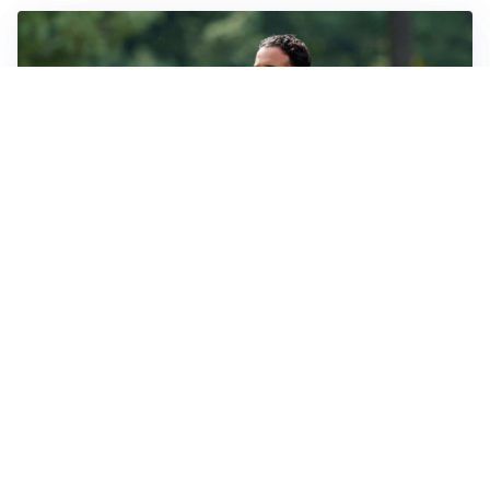
LE PAROLE
Milan, Amorim: “Sapevamo delle difficoltà, faremo
delle scelte”
LE PAROLE
Juventus, Spalletti soddisfatto: “I nuovi? Li ho visti
molto bene”
AMICHEVOLI