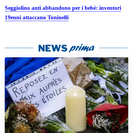
Seggiolino anti abbandono per i bebè: inventori
19enni attaccano Toninelli