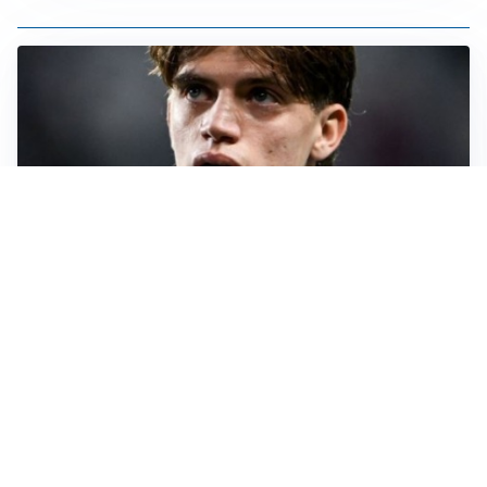
PREMIER LEAGUE
Palestra ammette: “Il Chelsea? Ho sempre sognato la
Premier”