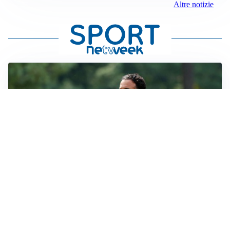
Altre notizie
LE PAROLE
Milan, Amorim: “Sapevamo delle difficoltà, faremo
delle scelte”