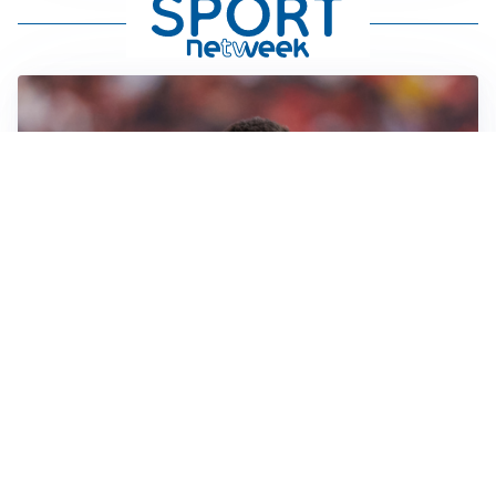
AFFARE IN CHIUSURA
Barcellona, colpo Rodri: battuto il Real Madrid
MOTIVATO
Douglas Luiz dice no all’Everton e punta sulla
Juventus