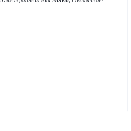
invece le parole di
Elio Moretti
, Presidente del