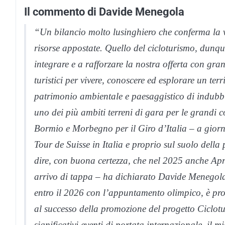
Il commento di Davide Menegola
“Un bilancio molto lusinghiero che conferma la val
risorse appostate. Quello del cicloturismo, dunq
integrare e a rafforzare la nostra offerta con gra
turistici per vivere, conoscere ed esplorare un ter
patrimonio ambientale e paesaggistico di indubbi
uno dei più ambiti terreni di gara per le grandi 
Bormio e Morbegno per il Giro d’Italia – a giorn
Tour de Suisse in Italia e proprio sul suolo della
dire, con buona certezza, che nel 2025 anche Apri
arrivo di tappa – ha dichiarato Davide Menegola,
entro il 2026 con l’appuntamento olimpico, è propr
al successo della promozione del progetto Ciclotu
significativi eventi di portata internazionale, il 