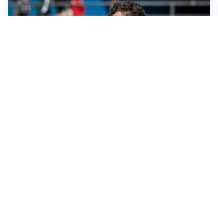
CALCIOMERCATO
Cagliari, il caso Esposito continua. Intanto arriva
Maldini
CALCIOMERCATO
Napoli, il solito Lukaku: non si presenta in ritiro, è
rottura
AMICHEVOLI