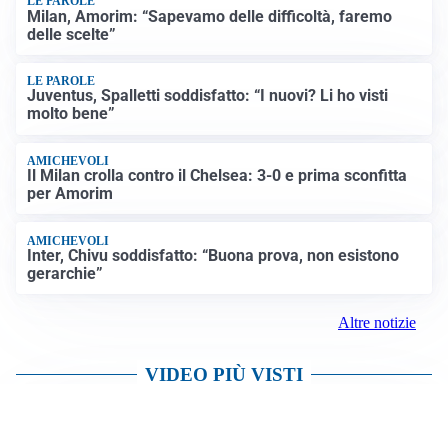
propaganda jihadista
NON SI FERMA LA TENSIONE
Crisi Ceuta, la Spagna attacca l’Italia: “Revochi i
controlli alle frontiere o prenderemo contromisure”
LUTTO
Francesco Guccini è morto a 86 anni: addio a un
cantautore simbolo della musica italiana
Altre notizie