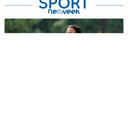
LE PAROLE
Milan, Amorim: “Sapevamo delle difficoltà, faremo
delle scelte”
LE PAROLE
Juventus, Spalletti soddisfatto: “I nuovi? Li ho visti