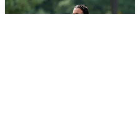
LE PAROLE
Milan, Amorim: “Sapevamo delle difficoltà, faremo
delle scelte”
LE PAROLE
Juventus, Spalletti soddisfatto: “I nuovi? Li ho visti
molto bene”
AMICHEVOLI
Il Milan crolla contro il Chelsea: 3-0 e prima sconfitta