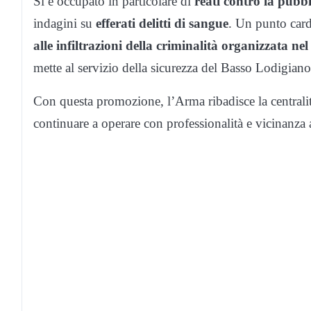
Si è occupato in particolare di
reati contro la pubb
indagini su
efferati delitti di sangue
. Un punto cardi
alle infiltrazioni della criminalità organizzata ne
mette al servizio della sicurezza del Basso Lodigiano
Con questa promozione, l’Arma ribadisce la central
continuare a operare con professionalità e vicinanza a