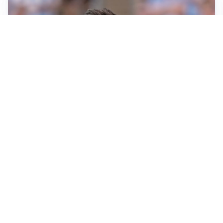
IL NOME NUOVO
Napoli, Musso resta un’opzione per la porta
TITOLARE IN CAMPIONATO
Inter, tocca a Pio Esposito: Chivu gli affida l’attacco
LE PAROLE
Spalletti prepara la Juve: “Con l’Inter servirà essere
squadra”