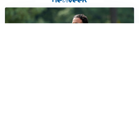
LE PAROLE
Milan, Amorim: “Sapevamo delle difficoltà, faremo
delle scelte”
LE PAROLE
Juventus, Spalletti soddisfatto: “I nuovi? Li ho visti
molto bene”