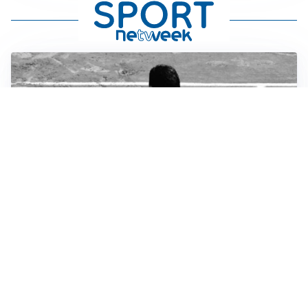
RIENTRO A RILENTO
Alcaraz, US Open lontano: la corsa contro il tempo
continua
RINNOVO VICINO