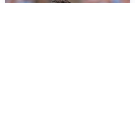
IL NOME NUOVO
Napoli, Musso resta un’opzione per la porta
TITOLARE IN CAMPIONATO
Inter, tocca a Pio Esposito: Chivu gli affida l’attacco
LE PAROLE
Spalletti prepara la Juve: “Con l’Inter servirà essere
squadra”
LONTANO DALL'ITALIA