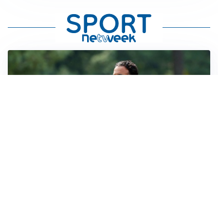
LE PAROLE
Milan, Amorim: “Sapevamo delle difficoltà, faremo
delle scelte”