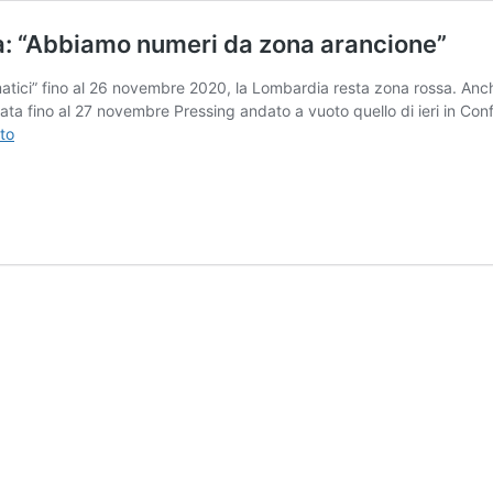
a: “Abbiamo numeri da zona arancione”
atici” fino al 26 novembre 2020, la Lombardia resta zona rossa. Anche
ta fino al 27 novembre Pressing andato a vuoto quello di ieri in Co
Zona
to
rossa
fino
al
27
novembre.
Fontana:
“Abbiamo
numeri
da
zona
arancione”