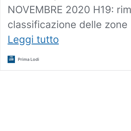
NOVEMBRE 2020 H19: riman
classificazione delle zone 
Zone
Leggi tutto
rosse,
arancioni
e
Prima Lodi
gialle
rimandate
a
venerdì
|
Nuovo
Dpcm
3
novembre
2020