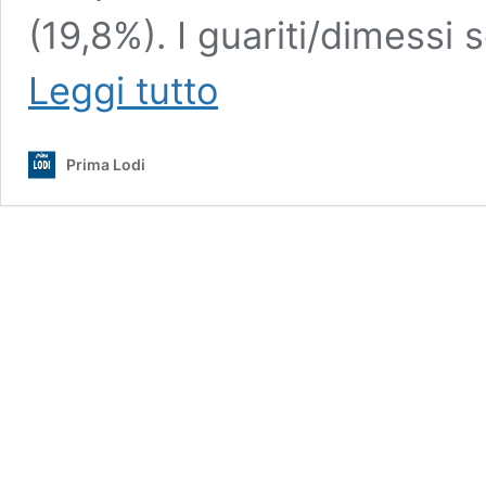
(19,8%). I guariti/dimessi s
Covid,
Leggi tutto
dati
19
novembre
Prima Lodi
2020
|
+7.453
positivi
in
Lombardia
|
Lodi
+
164